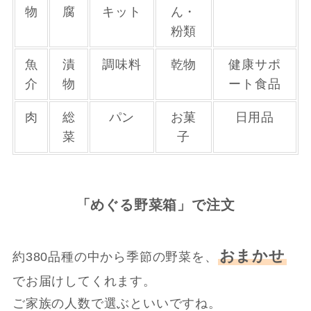
物
腐
キット
ん・
粉類
魚
漬
調味料
乾物
健康サポ
介
物
ート食品
肉
総
パン
お菓
日用品
菜
子
「めぐる野菜箱」で注文
おまかせ
約380品種の中から季節の野菜を、
でお届けしてくれます。
ご家族の人数で選ぶといいですね。